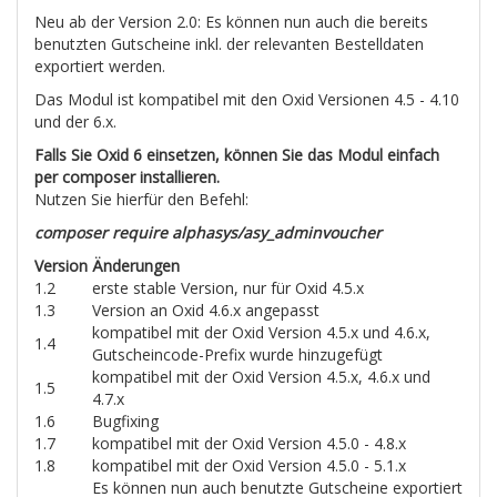
Neu ab der Version 2.0: Es können nun auch die bereits
benutzten Gutscheine inkl. der relevanten Bestelldaten
exportiert werden.
Das Modul ist kompatibel mit den Oxid Versionen 4.5 - 4.10
und der 6.x.
Falls Sie Oxid 6 einsetzen, können Sie das Modul einfach
per composer installieren.
Nutzen Sie hierfür den Befehl:
composer require alphasys/asy_adminvoucher
Version
Änderungen
1.2
erste stable Version, nur für Oxid 4.5.x
1.3
Version an Oxid 4.6.x angepasst
kompatibel mit der Oxid Version 4.5.x und 4.6.x,
1.4
Gutscheincode-Prefix wurde hinzugefügt
kompatibel mit der Oxid Version 4.5.x, 4.6.x und
1.5
4.7.x
1.6
Bugfixing
1.7
kompatibel mit der Oxid Version 4.5.0 - 4.8.x
1.8
kompatibel mit der Oxid Version 4.5.0 - 5.1.x
Es können nun auch benutzte Gutscheine exportiert