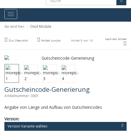
Toggle
Menü
navigation
Sie sind hier:
Oxid Module
nächster Artikel
Zur Übersicht
Artikel zurück
Artikel 9 von 14
Gutscheincode-Generierung
Artikelnummer: 0001
Angabe von Länge und Aufbau von Gutscheincodes
Version:
Version Variante wählen